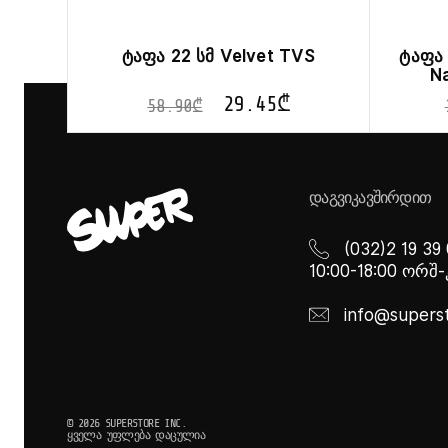
ტაფა 22 სმ Velvet TVS
ტაფა
Na
29.45
₾
58.90
₾
ᲓᲐᲒᲕᲘᲙᲐᲕᲨᲘᲠᲓᲘᲗ
(032)2 19 39
10:00-18:00 ორშ
info@supers
© 2026 SUPERSTORE INC.
ᲧᲕᲔᲚᲐ ᲣᲤᲚᲔᲑᲐ ᲓᲐᲪᲣᲚᲘᲐ