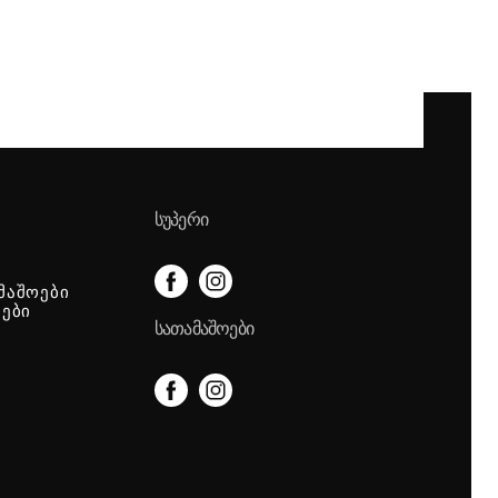
ᲡᲣᲞᲔᲠᲘ
მაშოები
იები
ᲡᲐᲗᲐᲛᲐᲨᲝᲔᲑᲘ