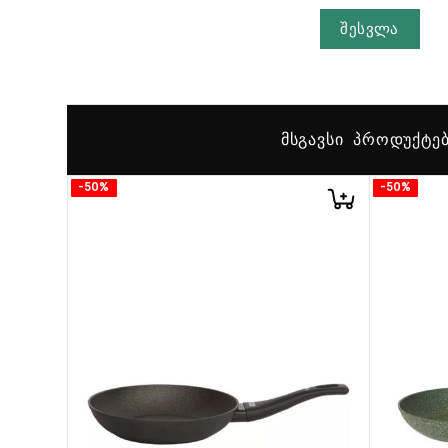
შესვლა
ᲛᲡᲒᲐᲕᲡᲘ ᲞᲠᲝᲓᲣᲥᲢᲔ
-50%
-50%