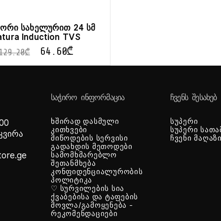
 ორი სახელურით 24 სმ
tura Induction TVS
64.60
₾
129.20
₾
ᲡᲐᲭᲘᲠᲝ ᲘᲜᲤᲝᲠᲛᲐᲪᲘᲐ
ᲩᲕᲔᲜᲡ ᲨᲔᲡᲐᲮᲔᲑ
ხშირად დასმული
სუპერი
 00
კითხვები
სუპერი სათა
-კვირა
მიწოდების სერვისი
ჩვენი მაღაზ
გადახდის მეთოდები
tore.ge
სამომხმარებლო
შეთანმხება
კონფიდენციალურობის
პოლიტიკა
♡ სურვილების სია
ქვაბებისა და ტაფების
მოვლა/გამოყენება -
რეკომენდაციები