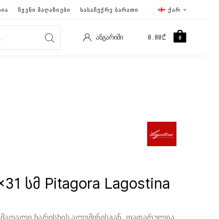
ᲡᲘᲐ
ᲩᲕᲔᲜᲘ ᲛᲐᲦᲐᲖᲘᲔᲑᲘ
ᲡᲐᲡᲐᲩᲣᲥᲠᲔ ᲑᲐᲠᲐᲗᲘ
ᲥᲐᲠ
ᲐᲜᲒᲐᲠᲘᲨᲘ
0.00
₾
0
31 სმ Pitagora Lagostina
მაღალი ხარისხის ალუმინისგან. დაფარულია