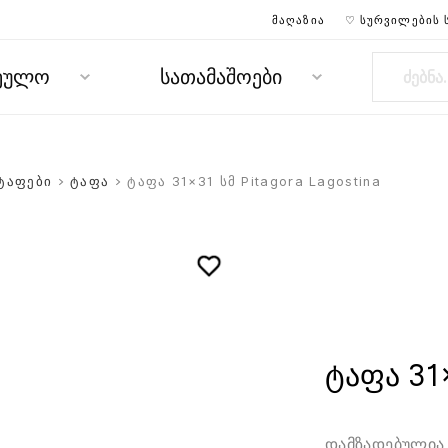
ᲛᲐᲦᲐᲖᲘᲐ
♡ ᲡᲣᲠᲕᲘᲚᲔᲑᲘᲡ 
რეულო
სათამაშოები
ტაფები
>
ტაფა
> ტაფა 31×31 სმ Pitagora Lagostina
ტაფა 31×
დამზადებულია 