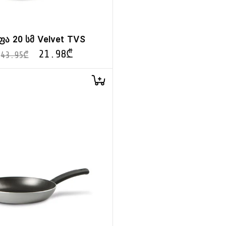
ფა 20 სმ Velvet TVS
21.98
₾
43.95
₾