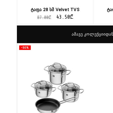
ტაფა 28 სმ Velvet TVS
ტა
43.50
₾
87.00
₾
ამავე კოლექციიდან
-50%