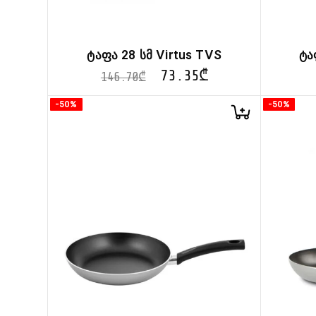
ტაფა 28 სმ Virtus TVS
ტა
73.35
₾
146.70
₾
-50%
-50%