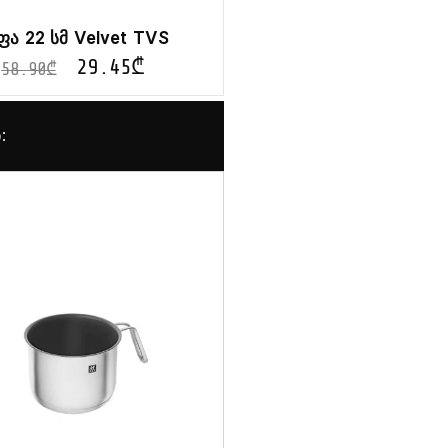
ფა 22 სმ Velvet TVS
29.45
₾
58.90
₾
: