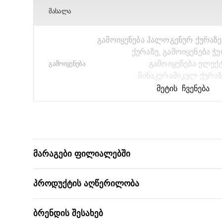
ᲛᲐᲡᲐᲚᲐ
გამოიყენება ჰალოგენურ ქურაზე
ქურაზე, გამოიყენება ჭ
გამოიყენება ელექ
ᲒᲐᲛᲝᲘᲧᲔᲜᲔᲑᲐ
მინაკერამიკულ ქურაზ
ᲛᲔᲢᲘᲡ ᲩᲕᲔᲜᲔᲑᲐ
ᲙᲝᲚᲔᲥᲪᲘᲐ
ᲭᲣᲠᲭᲚᲘᲡ
ᲓᲘᲐᲛᲔᲢᲠᲘ
მარაგები ფილიალებში
ᲗᲐᲕᲡᲐᲮᲣᲠᲘ
ᲛᲝᲰᲧᲕᲔᲑᲐ
პროდუქტის აღწერილობა
ᲑᲐᲠᲙᲝᲓᲘ
ბრენდის შესახებ