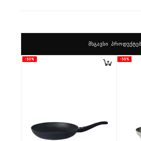
ᲛᲡᲒᲐᲕᲡᲘ ᲞᲠᲝᲓᲣᲥᲢᲔ
-50%
-50%