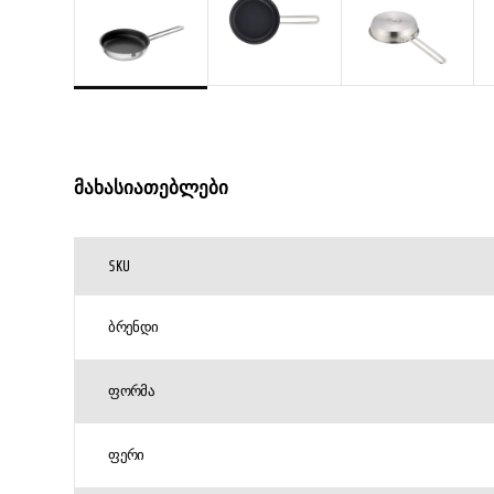
მახასიათებლები
SKU
ᲑᲠᲔᲜᲓᲘ
ᲤᲝᲠᲛᲐ
ᲤᲔᲠᲘ