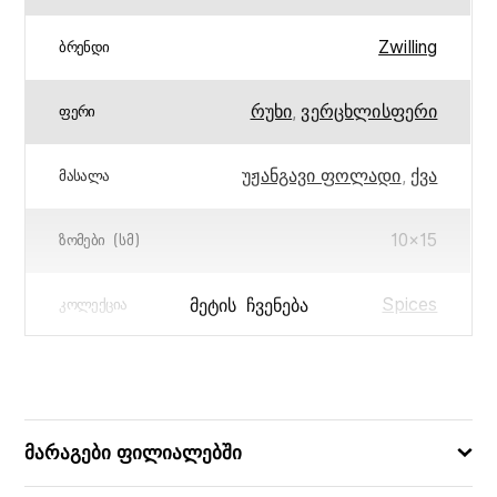
Zwilling
ᲑᲠᲔᲜᲓᲘ
რუხი
,
ვერცხლისფერი
ᲤᲔᲠᲘ
უჟანგავი ფოლადი
,
ქვა
ᲛᲐᲡᲐᲚᲐ
10×15
ᲖᲝᲛᲔᲑᲘ (ᲡᲛ)
Spices
ᲛᲔᲢᲘᲡ ᲩᲕᲔᲜᲔᲑᲐ
ᲙᲝᲚᲔᲥᲪᲘᲐ
მრგვალი
ᲤᲝᲠᲛᲐ
4009839327742
ᲑᲐᲠᲙᲝᲓᲘ
მარაგები ფილიალებში