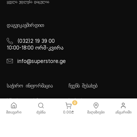
ᲧᲕᲔᲚᲐ ᲣᲤᲚᲔᲑᲐ ᲓᲐᲪᲣᲚᲘᲐ
ᲓᲐᲒᲕᲘᲙᲐᲕᲨᲘᲠᲓᲘᲗ
(032)2 19 39 00
10:00-18:00 ორშ-კვირა
info@superstore.ge
ᲡᲐᲭᲘᲠᲝ ᲘᲜᲤᲝᲠᲛᲐᲪᲘᲐ
ᲩᲕᲔᲜᲡ ᲨᲔᲡᲐᲮᲔᲑ
ხშირად დასმული
სუპერი
0
კითხვები
სუპერი სათამაშოები
მიწოდების სერვისი
ჩვენი მაღაზიები
მთავარი
ძებნა
0.00
₾
მაღაზიები
ანგარიში
გადახდის მეთოდები
სამომხმარებლო
შეთანმხება
კონფიდენციალურობის