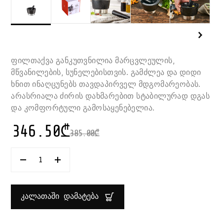
ფილთაქვა განკუთვნილია მარცვლეულის,
მწვანილების, სუნელებისთვის. გამძლეა და დიდი
ხნით ინაღცუნებს თავდაპირველ მდგომარეობას.
არასრიალა ძირის დახმარებით სტაბილურად დგას
და კომფორტული გამოსაყენებელია.
346.50
₾
385.00
₾
ᲠᲐᲝᲓᲔᲜᲝᲑᲐ:
ᲤᲘᲚᲗᲐᲥᲕᲐ
10X15
ᲡᲛ
SPICES
ᲙᲐᲚᲐᲗᲐᲨᲘ ᲓᲐᲛᲐᲢᲔᲑᲐ
ZWILLING