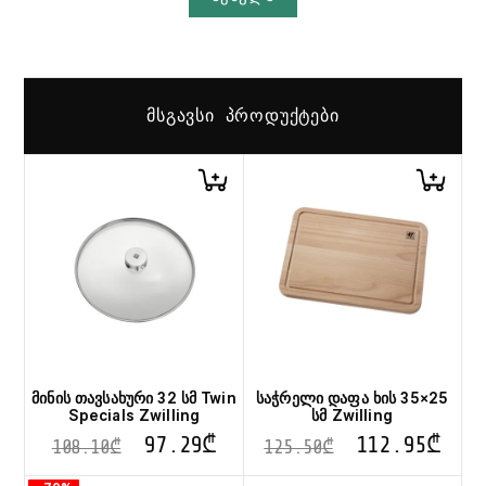
ᲛᲡᲒᲐᲕᲡᲘ ᲞᲠᲝᲓᲣᲥᲢᲔᲑᲘ
მინის თავსახური 32 სმ Twin
საჭრელი დაფა ხის 35×25
Specials Zwilling
სმ Zwilling
97.29
₾
112.95
₾
108.10
₾
125.50
₾