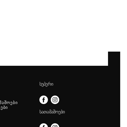
ᲡᲣᲞᲔᲠᲘ
მაშოები
იები
ᲡᲐᲗᲐᲛᲐᲨᲝᲔᲑᲘ