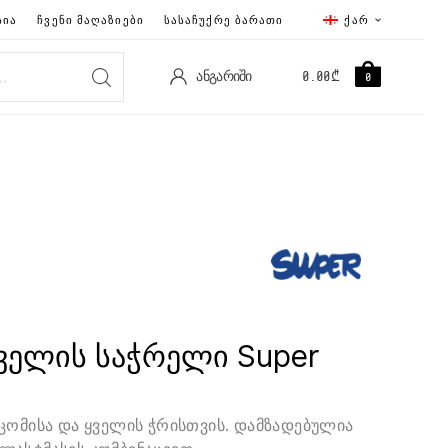
ᲡᲘᲐ
ᲩᲕᲔᲜᲘ ᲛᲐᲦᲐᲖᲘᲔᲑᲘ
ᲡᲐᲡᲐᲩᲣᲥᲠᲔ ᲑᲐᲠᲐᲗᲘ
ᲥᲐᲠ
ᲐᲜᲒᲐᲠᲘᲨᲘ
0.00
₾
0
ველის საჭრელი Super
ცომისა და ყველის ჭრისთვის. დამზადებულია