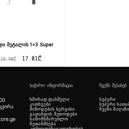
დი მეტალის 1×3 Super
17.01
₾
18.90
₾
ᲡᲐᲭᲘᲠᲝ ᲘᲜᲤᲝᲠᲛᲐᲪᲘᲐ
ᲩᲕᲔᲜᲡ ᲨᲔᲡᲐᲮᲔᲑ
ხშირად დასმული
სუპერი
 00
კითხვები
სუპერი სათა
-კვირა
მიწოდების სერვისი
ჩვენი მაღაზ
გადახდის მეთოდები
tore.ge
სამომხმარებლო
შეთანმხება
კონფიდენციალურობის