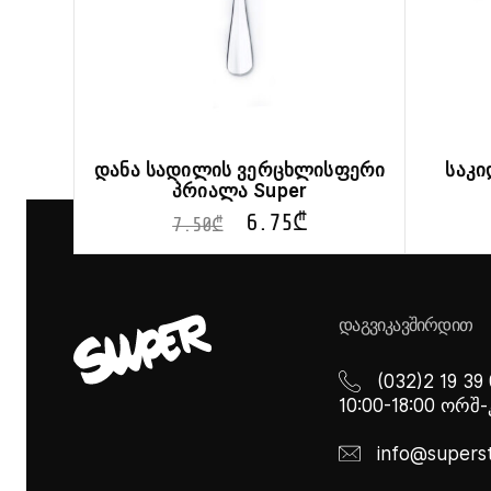
დანა სადილის ვერცხლისფერი
საკი
პრიალა Super
6.75
₾
7.50
₾
ᲓᲐᲒᲕᲘᲙᲐᲕᲨᲘᲠᲓᲘᲗ
(032)2 19 39
10:00-18:00 ორშ
info@supers