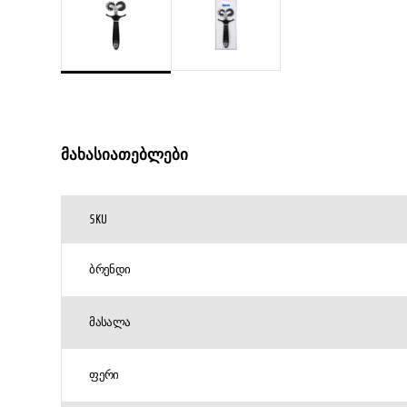
მახასიათებლები
SKU
ᲑᲠᲔᲜᲓᲘ
ᲛᲐᲡᲐᲚᲐ
ᲤᲔᲠᲘ