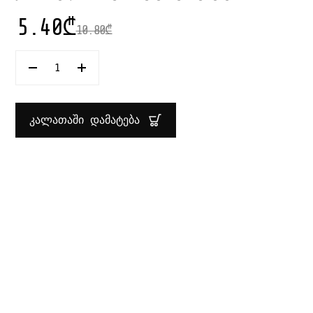
5.40
₾
10.80
₾
ᲠᲐᲝᲓᲔᲜᲝᲑᲐ:
ᲡᲐᲛᲖᲐᲠᲔᲣᲚᲝᲡ
ᲛᲐᲨᲔᲑᲘ
ᲮᲘᲡ
40
ᲙᲐᲚᲐᲗᲐᲨᲘ ᲓᲐᲛᲐᲢᲔᲑᲐ
ᲡᲛ
KESPER