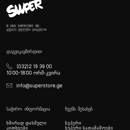
© 2026 SUPERSTORE INC.
ᲧᲕᲔᲚᲐ ᲣᲤᲚᲔᲑᲐ ᲓᲐᲪᲣᲚᲘᲐ
ᲓᲐᲒᲕᲘᲙᲐᲕᲨᲘᲠᲓᲘᲗ
(032)2 19 39 00
10:00-18:00 ორშ-კვირა
info@superstore.ge
ᲡᲐᲭᲘᲠᲝ ᲘᲜᲤᲝᲠᲛᲐᲪᲘᲐ
ᲩᲕᲔᲜᲡ ᲨᲔᲡᲐᲮᲔᲑ
ხშირად დასმული
სუპერი
კითხვები
სუპერი სათამაშოები