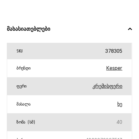
მახასიათებლები
378305
SKU
Kesper
ᲑᲠᲔᲜᲓᲘ
კრემისფერი
ᲤᲔᲠᲘ
ხე
ᲛᲐᲡᲐᲚᲐ
40
ᲖᲝᲛᲐ (ᲡᲛ)