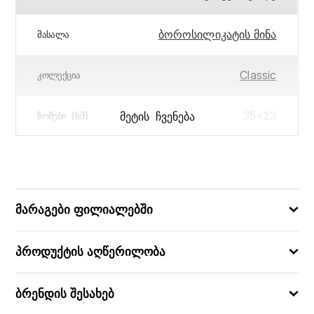
ბოროსილიკატის მინა
ᲛᲐᲡᲐᲚᲐ
Classic
ᲙᲝᲚᲔᲥᲪᲘᲐ
35×23
ᲛᲔᲢᲘᲡ ᲩᲕᲔᲜᲔᲑᲐ
ᲖᲝᲛᲔᲑᲘ (ᲡᲛ)
3.6
ᲛᲝᲪᲣᲚᲝᲑᲐ (Ლ)
3426470002981
ᲑᲐᲠᲙᲝᲓᲘ
მარაგები ფილიალებში
პროდუქტის აღწერილობა
ბრენდის შესახებ