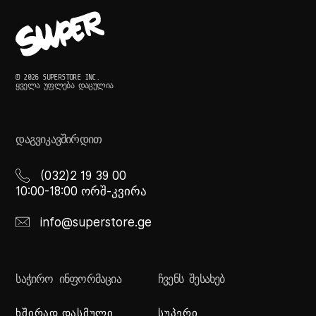
© 2026 SUPERSTORE INC.
ᲧᲕᲔᲚᲐ ᲣᲤᲚᲔᲑᲐ ᲓᲐᲪᲣᲚᲘᲐ
ᲓᲐᲒᲕᲘᲙᲐᲕᲨᲘᲠᲓᲘᲗ
(032)2 19 39 00
10:00-18:00 ორშ-კვირა
info@superstore.ge
ᲡᲐᲭᲘᲠᲝ ᲘᲜᲤᲝᲠᲛᲐᲪᲘᲐ
ᲩᲕᲔᲜᲡ ᲨᲔᲡᲐᲮᲔᲑ
ხშირად დასმული
სუპერი