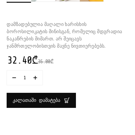
დამზადებულია მაღალი ხარისხის
ბოროსილიკატის მინისგან, რომელიც მდგრადია
ნაკაწრების მიმართ. არ შეიცავს
ჯანმრთელობისთვის მავნე ნივთიერებებს.
32.40
₾
36.00
₾
ᲠᲐᲝᲓᲔᲜᲝᲑᲐ:
ᲡᲐᲪᲮᲝᲑᲘ
ᲤᲝᲠᲛᲐ
35X23
ᲡᲛ
ᲙᲐᲚᲐᲗᲐᲨᲘ ᲓᲐᲛᲐᲢᲔᲑᲐ
CLASSIC
PYREX