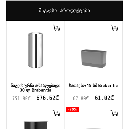
ᲛᲡᲒᲐᲕᲡᲘ ᲞᲠᲝᲓᲣᲥᲢᲔᲑᲘ
ნაგვის ურნა არაალებადი
სათავსო 19 სმ Brabantia
30 ლ Brabantia
676.62
₾
61.02
₾
751.80
₾
67.80
₾
-70%