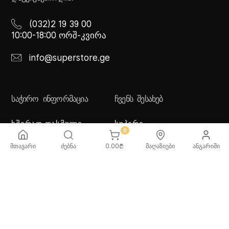
(032)2 19 39 00
10:00-18:00 ორშ-კვირა
info@superstore.ge
ᲡᲐᲭᲘᲠᲝ ᲘᲜᲤᲝᲠᲛᲐᲪᲘᲐ
ᲩᲕᲔᲜᲡ ᲨᲔᲡᲐᲮᲔᲑ
ხშირად დასმული
სუპერი
0
კითხვები
სუპერი სათამაშოები
მიწოდების სერვისი
ჩვენი მაღაზიები
მთავარი
ძებნა
0.00
₾
მაღაზიები
ანგარიში
გადახდის მეთოდები
სამომხმარებლო
შეთანმხება
კონფიდენციალურობის
პოლიტიკა
♡ სურვილების სია
ქვაბებისა და ტაფების
მოვლა/გამოყენება -
რეკომენდაციები