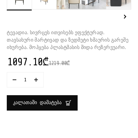
ტევადია. სივრცეს ითვისებს ეფექტურად.
თავსახური მარტივად და ზედმეტი ხმაურის გარეშე
იხურება. მოჰყება პლასტმასის შიდა რეზერვუარი.
1097.10
₾
1219.00
₾
ᲠᲐᲝᲓᲔᲜᲝᲑᲐ:
ᲜᲐᲒᲕᲘᲡ
ᲣᲠᲜᲐ
36
Ლ
ᲙᲐᲚᲐᲗᲐᲨᲘ ᲓᲐᲛᲐᲢᲔᲑᲐ
BO
TOUCH
BIN
BRABANTIA