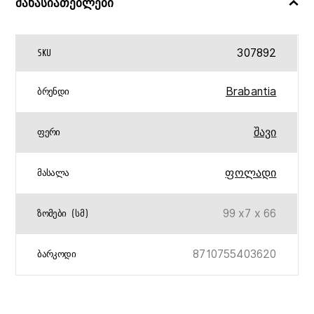
მახასიათებლები
307892
SKU
Brabantia
ᲑᲠᲔᲜᲓᲘ
შავი
ᲤᲔᲠᲘ
ფოლადი
ᲛᲐᲡᲐᲚᲐ
99 x7 x 66
ᲖᲝᲛᲔᲑᲘ (ᲡᲛ)
8710755403620
ᲑᲐᲠᲙᲝᲓᲘ