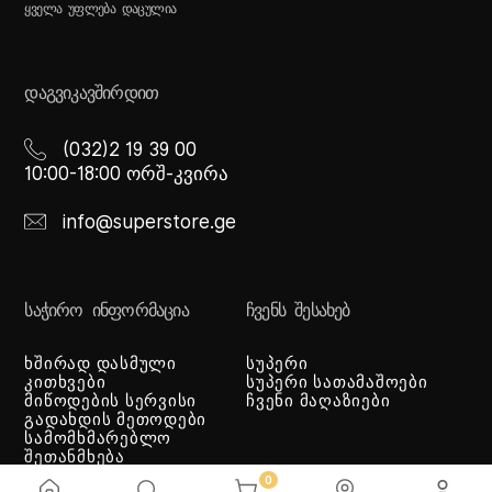
ᲧᲕᲔᲚᲐ ᲣᲤᲚᲔᲑᲐ ᲓᲐᲪᲣᲚᲘᲐ
ᲓᲐᲒᲕᲘᲙᲐᲕᲨᲘᲠᲓᲘᲗ
(032)2 19 39 00
10:00-18:00 ორშ-კვირა
info@superstore.ge
ᲡᲐᲭᲘᲠᲝ ᲘᲜᲤᲝᲠᲛᲐᲪᲘᲐ
ᲩᲕᲔᲜᲡ ᲨᲔᲡᲐᲮᲔᲑ
ხშირად დასმული
სუპერი
კითხვები
სუპერი სათამაშოები
მიწოდების სერვისი
ჩვენი მაღაზიები
გადახდის მეთოდები
სამომხმარებლო
შეთანმხება
კონფიდენციალურობის
0