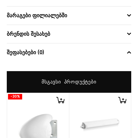
მარაგები ფილიალებში
ბრენდის შესახებ
შეფასებები (0)
ᲛᲡᲒᲐᲕᲡᲘ ᲞᲠᲝᲓᲣᲥᲢᲔᲑᲘ
-30%