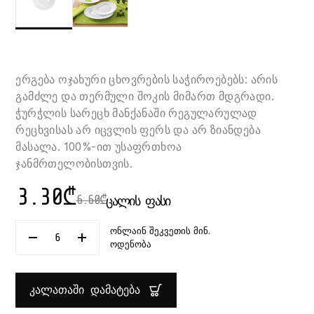
ერგება ოჯახური ცხოვრების საჭიროებებს: არის
გამძლე და თერმული შოკის მიმართ მდგრადი.
ჭურჭლის სარეცხ მანქანაში რეგულარულად
რეცხვისას არ იცვლის ფერს და არ ზიანდება
მასალა. 100%-ით უსაფრთხოა
ჯანმრთელობისთვის.
3.30
₾
6.60
₾
ᲪᲐᲚᲘᲡ ᲤᲐᲡᲘ
ონლაინ შეკვეთის მინ.
ᲠᲐᲝᲓᲔᲜᲝᲑᲐ:
ოდენობა
ᲗᲔᲤᲨᲘ
ᲓᲔᲡᲔᲠᲢᲘᲡ
15.5
ᲡᲛ
ᲙᲐᲚᲐᲗᲐᲨᲘ ᲓᲐᲛᲐᲢᲔᲑᲐ
TRIANON
LUMINARC