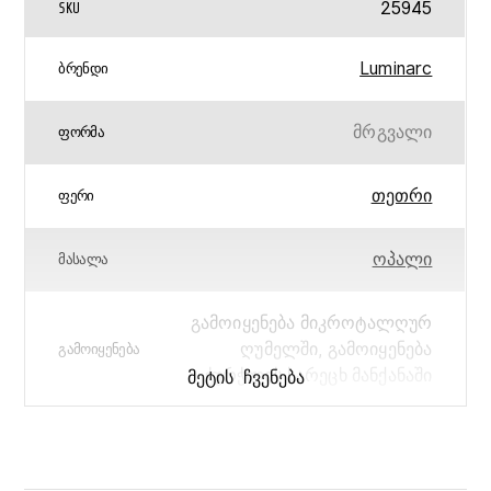
25945
SKU
Luminarc
ᲑᲠᲔᲜᲓᲘ
მრგვალი
ᲤᲝᲠᲛᲐ
თეთრი
ᲤᲔᲠᲘ
ოპალი
ᲛᲐᲡᲐᲚᲐ
გამოიყენება მიკროტალღურ
ღუმელში, გამოიყენება
ᲒᲐᲛᲝᲘᲧᲔᲜᲔᲑᲐ
ჭურჭლის სარეცხ მანქანაში
ᲛᲔᲢᲘᲡ ᲩᲕᲔᲜᲔᲑᲐ
Trianon
ᲙᲝᲚᲔᲥᲪᲘᲐ