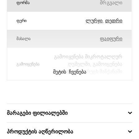
მრგვალი
ᲤᲝᲠᲛᲐ
ლურჯი
,
თეთრი
ᲤᲔᲠᲘ
ფაიფური
ᲛᲐᲡᲐᲚᲐ
გამოიყენება მიკროტალღურ
ღუმელში, გამოიყენება
ᲒᲐᲛᲝᲘᲧᲔᲜᲔᲑᲐ
ჭურჭლის სარეცხ მანქანაში
ᲛᲔᲢᲘᲡ ᲩᲕᲔᲜᲔᲑᲐ
Georgian Letters
ᲙᲝᲚᲔᲥᲪᲘᲐ
21
ᲓᲘᲐᲛᲔᲢᲠᲘ
მარაგები ფილიალებში
5751296093690
ᲑᲐᲠᲙᲝᲓᲘ
პროდუქტის აღწერილობა