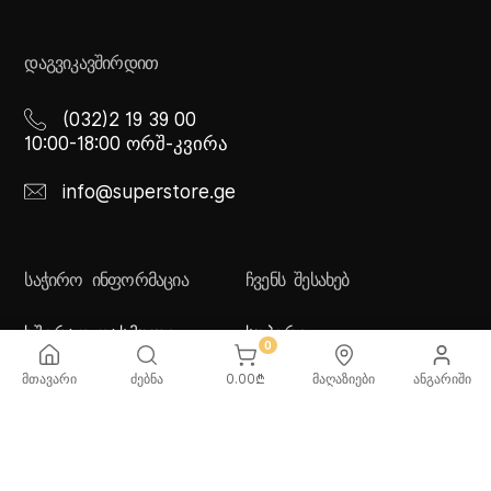
ᲓᲐᲒᲕᲘᲙᲐᲕᲨᲘᲠᲓᲘᲗ
(032)2 19 39 00
10:00-18:00 ორშ-კვირა
info@superstore.ge
ᲡᲐᲭᲘᲠᲝ ᲘᲜᲤᲝᲠᲛᲐᲪᲘᲐ
ᲩᲕᲔᲜᲡ ᲨᲔᲡᲐᲮᲔᲑ
ხშირად დასმული
სუპერი
0
კითხვები
სუპერი სათამაშოები
მიწოდების სერვისი
ჩვენი მაღაზიები
მთავარი
ძებნა
0.00
₾
მაღაზიები
ანგარიში
გადახდის მეთოდები
სამომხმარებლო
შეთანმხება
კონფიდენციალურობის
პოლიტიკა
♡ სურვილების სია