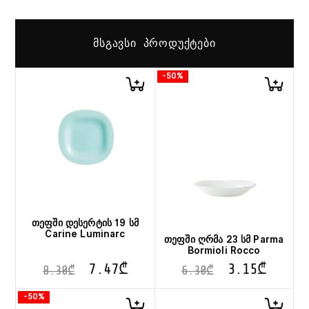
ᲛᲡᲒᲐᲕᲡᲘ ᲞᲠᲝᲓᲣᲥᲢᲔᲑᲘ
-50%
თეფში დესერტის 19 სმ
Carine Luminarc
თეფში ღრმა 23 სმ Parma
Bormioli Rocco
7.47
₾
3.15
₾
8.30
₾
6.30
₾
-50%