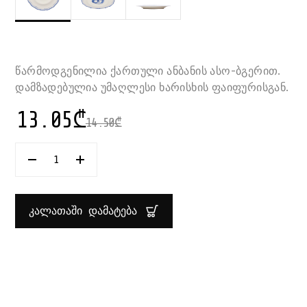
წარმოდგენილია ქართული ანბანის ასო-ბგერით.
დამზადებულია უმაღლესი ხარისხის ფაიფურისგან.
13.05
₾
14.50
₾
ᲠᲐᲝᲓᲔᲜᲝᲑᲐ:
ᲗᲔᲤᲨᲘ
ᲓᲔᲡᲔᲠᲢᲘᲡ
ᲥᲐᲠᲗᲣᲚᲘ
ᲐᲡᲝ-
ᲙᲐᲚᲐᲗᲐᲨᲘ ᲓᲐᲛᲐᲢᲔᲑᲐ
ᲑᲒᲔᲠᲘᲗ
"Თ"
21
ᲡᲛ
GEORGIAN
LETTERS
SUPER