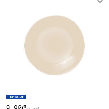
TOP Seller!
9.90
₾