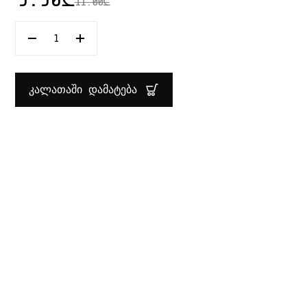
11.00
₾
ᲠᲐᲝᲓᲔᲜᲝᲑᲐ:
ᲗᲔᲤᲨᲘ
ᲦᲠᲛᲐ
20
ᲡᲛ
ᲙᲐᲚᲐᲗᲐᲨᲘ ᲓᲐᲛᲐᲢᲔᲑᲐ
ARTASYM
LUMINARC