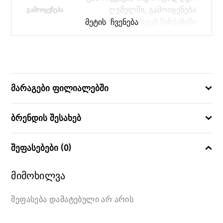
ღუმელში, გამოიყენება
ᲒᲐᲛᲝᲘᲧᲔᲜᲔᲑᲐ
ჭურჭლის სარეცხ მანქანაში
ᲛᲔᲢᲘᲡ ᲩᲕᲔᲜᲔᲑᲐ
Artasym
ᲙᲝᲚᲔᲥᲪᲘᲐ
20
ᲓᲘᲐᲛᲔᲢᲠᲘ
მარაგები ფილიალებში
883314087949
ᲑᲐᲠᲙᲝᲓᲘ
ბრენდის შესახებ
შეფასებები (0)
მიმოხილვა
შეფასება დამატებული არ არის