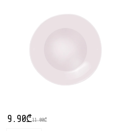
9.90
₾
11.00
₾