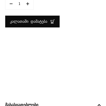
ᲠᲐᲝᲓᲔᲜᲝᲑᲐ:
ᲗᲔᲤᲨᲘ
ᲦᲠᲛᲐ
20
ᲡᲛ
ᲙᲐᲚᲐᲗᲐᲨᲘ ᲓᲐᲛᲐᲢᲔᲑᲐ
ARTASYM
LUMINARC
მახასიათებლები