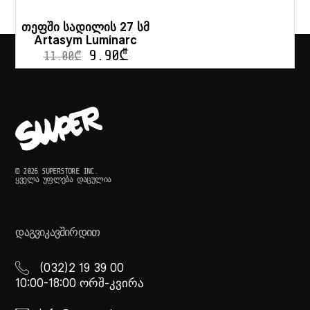
თეფში სადილის 27 სმ
Artasym Luminarc
9.90
₾
11.00
₾
© 2026 SUPERSTORE INC.
ᲧᲕᲔᲚᲐ ᲣᲤᲚᲔᲑᲐ ᲓᲐᲪᲣᲚᲘᲐ
ᲓᲐᲒᲕᲘᲙᲐᲕᲨᲘᲠᲓᲘᲗ
(032)2 19 39 00
10:00-18:00 ორშ-კვირა