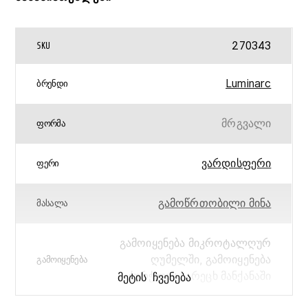
270343
SKU
Luminarc
ᲑᲠᲔᲜᲓᲘ
მრგვალი
ᲤᲝᲠᲛᲐ
ვარდისფერი
ᲤᲔᲠᲘ
გამოწრთობილი მინა
ᲛᲐᲡᲐᲚᲐ
გამოიყენება მიკროტალღურ
ღუმელში, გამოიყენება
ᲒᲐᲛᲝᲘᲧᲔᲜᲔᲑᲐ
ჭურჭლის სარეცხ მანქანაში
ᲛᲔᲢᲘᲡ ᲩᲕᲔᲜᲔᲑᲐ