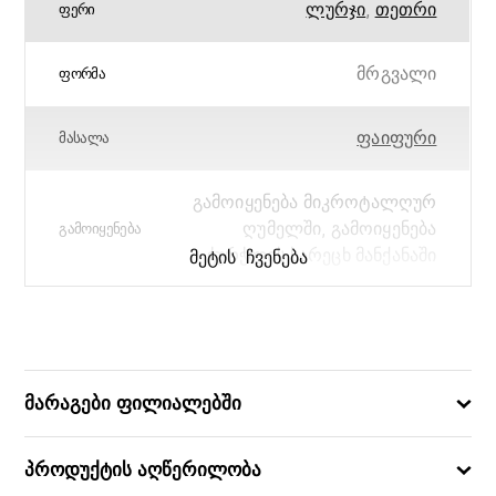
ლურჯი
,
თეთრი
ᲤᲔᲠᲘ
მრგვალი
ᲤᲝᲠᲛᲐ
ფაიფური
ᲛᲐᲡᲐᲚᲐ
გამოიყენება მიკროტალღურ
ღუმელში, გამოიყენება
ᲒᲐᲛᲝᲘᲧᲔᲜᲔᲑᲐ
ჭურჭლის სარეცხ მანქანაში
ᲛᲔᲢᲘᲡ ᲩᲕᲔᲜᲔᲑᲐ
Georgian Letters
ᲙᲝᲚᲔᲥᲪᲘᲐ
9.5×11
ᲖᲝᲛᲔᲑᲘ (ᲡᲛ)
მარაგები ფილიალებში
5751296084278
ᲑᲐᲠᲙᲝᲓᲘ
პროდუქტის აღწერილობა