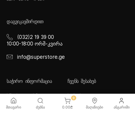
ᲓᲐᲒᲕᲘᲙᲐᲕᲨᲘᲠᲓᲘᲗ
(032)2 19 39 00
10:00-18:00 ორშ-კვირა
info@superstore.ge
ᲡᲐᲭᲘᲠᲝ ᲘᲜᲤᲝᲠᲛᲐᲪᲘᲐ
ᲩᲕᲔᲜᲡ ᲨᲔᲡᲐᲮᲔᲑ
ხშირად დასმული
სუპერი
0
კითხვები
სუპერი სათამაშოები
მიწოდების სერვისი
ჩვენი მაღაზიები
მთავარი
ძებნა
0.00
₾
მაღაზიები
ანგარიში
გადახდის მეთოდები
სამომხმარებლო
შეთანმხება
კონფიდენციალურობის
პოლიტიკა