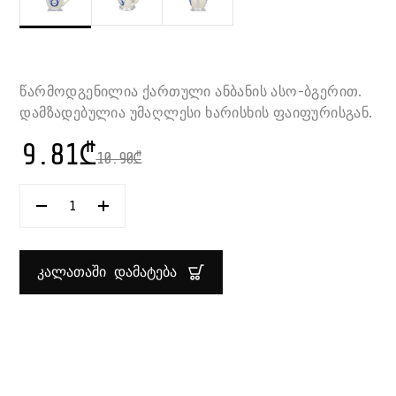
წარმოდგენილია ქართული ანბანის ასო-ბგერით.
დამზადებულია უმაღლესი ხარისხის ფაიფურისგან.
9.81
₾
10.90
₾
ᲠᲐᲝᲓᲔᲜᲝᲑᲐ:
ᲭᲘᲥᲐ
ᲥᲐᲠᲗᲣᲚᲘ
ᲐᲡᲝ-
ᲑᲒᲔᲠᲘᲗ
ᲙᲐᲚᲐᲗᲐᲨᲘ ᲓᲐᲛᲐᲢᲔᲑᲐ
“Ჭ”
330
ᲛᲚ
GEORGIAN
LETTERS
SUPER