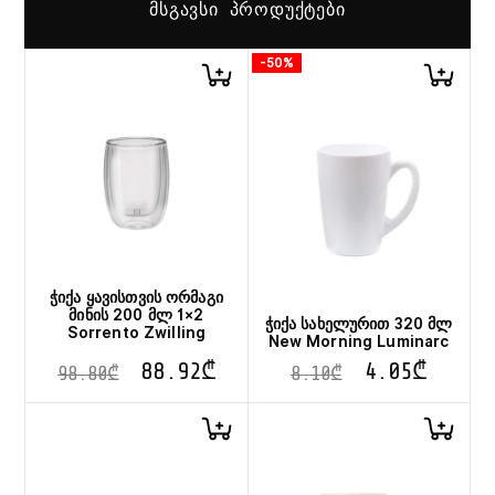
ᲛᲡᲒᲐᲕᲡᲘ ᲞᲠᲝᲓᲣᲥᲢᲔᲑᲘ
-50%
ჭიქა ყავისთვის ორმაგი
მინის 200 მლ 1×2
ჭიქა სახელურით 320 მლ
Sorrento Zwilling
New Morning Luminarc
88.92
₾
4.05
₾
98.80
₾
8.10
₾