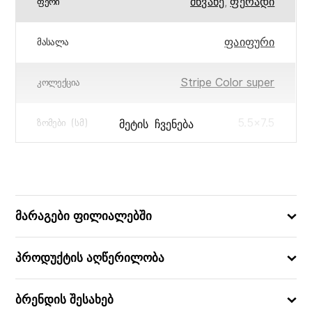
მწვანე
,
ფერადი
ᲤᲔᲠᲘ
ფაიფური
ᲛᲐᲡᲐᲚᲐ
Stripe Color super
ᲙᲝᲚᲔᲥᲪᲘᲐ
5.5×7.5
ᲛᲔᲢᲘᲡ ᲩᲕᲔᲜᲔᲑᲐ
ᲖᲝᲛᲔᲑᲘ (ᲡᲛ)
0.25
ᲛᲝᲪᲣᲚᲝᲑᲐ (Ლ)
5751296101265
ᲑᲐᲠᲙᲝᲓᲘ
მარაგები ფილიალებში
პროდუქტის აღწერილობა
ბრენდის შესახებ