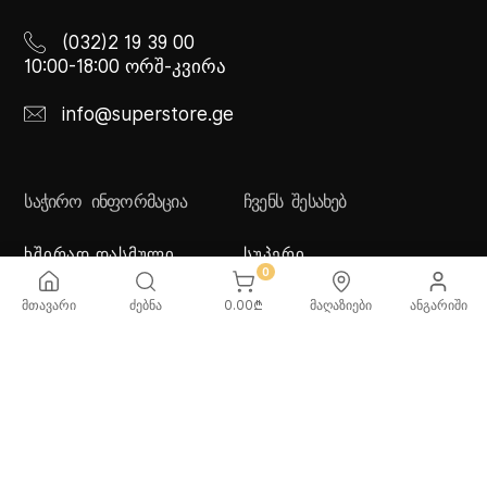
(032)2 19 39 00
10:00-18:00 ორშ-კვირა
info@superstore.ge
ᲡᲐᲭᲘᲠᲝ ᲘᲜᲤᲝᲠᲛᲐᲪᲘᲐ
ᲩᲕᲔᲜᲡ ᲨᲔᲡᲐᲮᲔᲑ
ხშირად დასმული
სუპერი
კითხვები
სუპერი სათამაშოები
0
მიწოდების სერვისი
ჩვენი მაღაზიები
მთავარი
ძებნა
0.00
₾
მაღაზიები
ანგარიში
გადახდის მეთოდები
სამომხმარებლო
შეთანმხება
კონფიდენციალურობის
პოლიტიკა
♡ სურვილების სია
ქვაბებისა და ტაფების
მოვლა/გამოყენება -
რეკომენდაციები