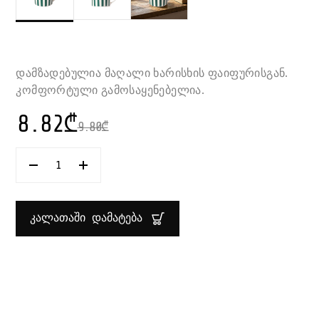
დამზადებულია მაღალი ხარისხის ფაიფურისგან.
კომფორტული გამოსაყენებელია.
8.82
₾
9.80
₾
ᲠᲐᲝᲓᲔᲜᲝᲑᲐ:
ᲭᲘᲥᲐ
ᲡᲐᲮᲔᲚᲣᲠᲘᲗ
ᲤᲔᲠᲐᲓᲘ
ᲖᲝᲚᲔᲑᲘᲗ
ᲙᲐᲚᲐᲗᲐᲨᲘ ᲓᲐᲛᲐᲢᲔᲑᲐ
250
ᲛᲚ
COLOR
STRIPE
SUPER