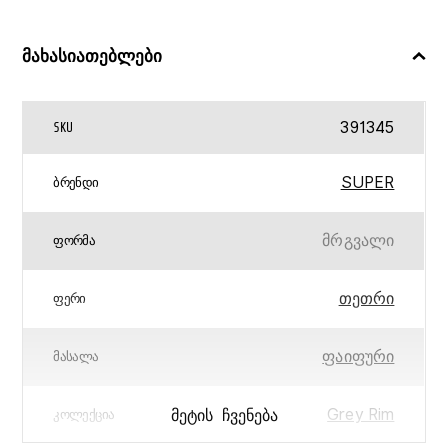
მახასიათებლები
391345
SKU
SUPER
ᲑᲠᲔᲜᲓᲘ
მრგვალი
ᲤᲝᲠᲛᲐ
თეთრი
ᲤᲔᲠᲘ
ფაიფური
ᲛᲐᲡᲐᲚᲐ
Grey Rim
ᲛᲔᲢᲘᲡ ᲩᲕᲔᲜᲔᲑᲐ
ᲙᲝᲚᲔᲥᲪᲘᲐ