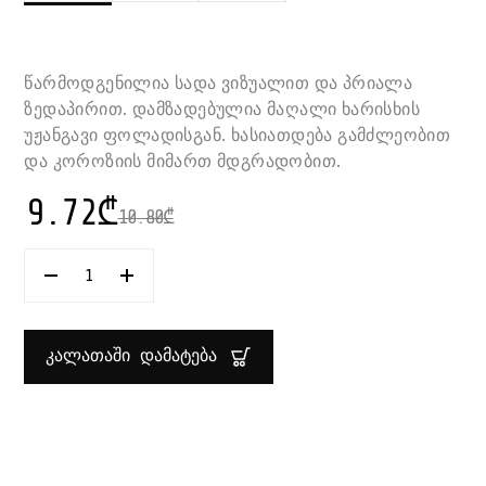
წარმოდგენილია სადა ვიზუალით და პრიალა
ზედაპირით. დამზადებულია მაღალი ხარისხის
უჟანგავი ფოლადისგან. ხასიათდება გამძლეობით
და კოროზიის მიმართ მდგრადობით.
9.72
₾
10.80
₾
ᲠᲐᲝᲓᲔᲜᲝᲑᲐ:
ᲓᲐᲜᲐ
ᲡᲐᲓᲘᲚᲘᲡ
23
ᲡᲛ
ᲙᲐᲚᲐᲗᲐᲨᲘ ᲓᲐᲛᲐᲢᲔᲑᲐ
1X2
SUPER