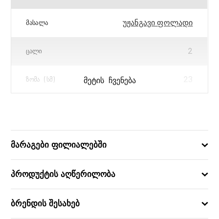
უჟანგავი ფოლადი
ᲛᲐᲡᲐᲚᲐ
2
ᲪᲐᲚᲘ
23
ᲛᲔᲢᲘᲡ ᲩᲕᲔᲜᲔᲑᲐ
ᲖᲝᲛᲐ (ᲡᲛ)
5751296089495
ᲑᲐᲠᲙᲝᲓᲘ
მარაგები ფილიალებში
პროდუქტის აღწერილობა
ბრენდის შესახებ