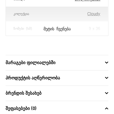
Cloudy
ᲙᲝᲚᲔᲥᲪᲘᲐ
9 x 36
ᲛᲔᲢᲘᲡ ᲩᲕᲔᲜᲔᲑᲐ
ᲖᲝᲛᲔᲑᲘ (ᲡᲛ)
3560231169077
ᲑᲐᲠᲙᲝᲓᲘ
მარაგები ფილიალებში
პროდუქტის აღწერილობა
ბრენდის შესახებ
შეფასებები (0)