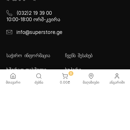
(032)2 19 39 00
10:00-18:00 ორშ-კვირა
info@superstore.ge
ᲡᲐᲭᲘᲠᲝ ᲘᲜᲤᲝᲠᲛᲐᲪᲘᲐ
ᲩᲕᲔᲜᲡ ᲨᲔᲡᲐᲮᲔᲑ
ხშირად დასმული
სუპერი
0
კითხვები
სუპერი სათამაშოები
მიწოდების სერვისი
ჩვენი მაღაზიები
მთავარი
ძებნა
0.00
₾
მაღაზიები
ანგარიში
გადახდის მეთოდები
სამომხმარებლო
შეთანმხება
კონფიდენციალურობის
პოლიტიკა
♡ სურვილების სია
ქვაბებისა და ტაფების
მოვლა/გამოყენება -
რეკომენდაციები