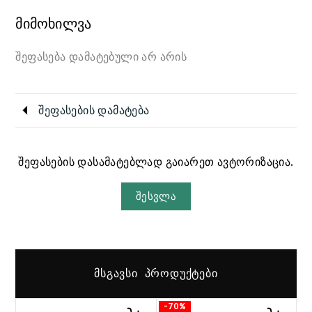
მიმოხილვა
შეფასება დამატებული არ არის
შეფასების დამატება
შეფასების დასამატებლად გაიარეთ ავტორიზაცია.
შესვლა
ᲛᲡᲒᲐᲕᲡᲘ ᲞᲠᲝᲓᲣᲥᲢᲔᲑᲘ
-70%