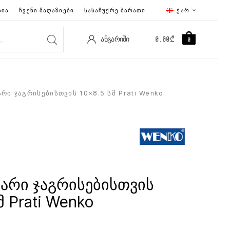
ᲡᲘᲐ
ᲩᲕᲔᲜᲘ ᲛᲐᲦᲐᲖᲘᲔᲑᲘ
ᲡᲐᲡᲐᲩᲣᲥᲠᲔ ᲑᲐᲠᲐᲗᲘ
ᲥᲐᲠ
ᲐᲜᲒᲐᲠᲘᲨᲘ
0.00
₾
0
რი ჯაგრისებისთვის 10×8.5 სმ Prati Wenko
არი ჯაგრისებისთვის
მ Prati Wenko