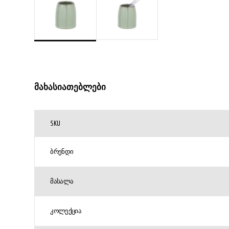
მახასიათებლები
SKU
ᲑᲠᲔᲜᲓᲘ
ᲛᲐᲡᲐᲚᲐ
ᲙᲝᲚᲔᲥᲪᲘᲐ