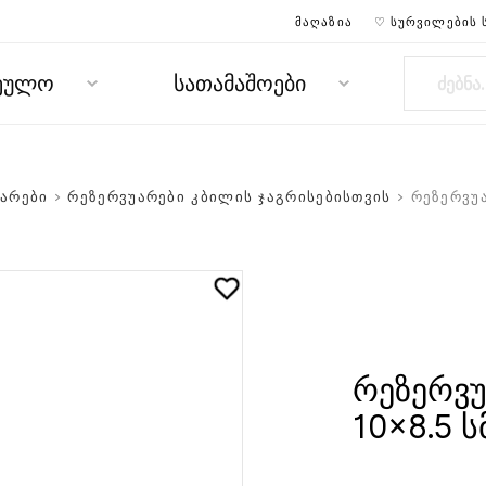
ᲛᲐᲦᲐᲖᲘᲐ
♡ ᲡᲣᲠᲕᲘᲚᲔᲑᲘᲡ 
რეულო
სათამაშოები
უარები
>
რეზერვუარები კბილის ჯაგრისებისთვის
> რეზერვუა
რეზერვუ
10×8.5 ს