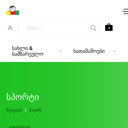
0
სახლი &
სათამაშოები
სამზარეულო
სპორტი
ᲨᲔᲘᲪᲐᲕᲡ
1
ᲜᲘᲕᲗᲡ
ᲓᲐᲮᲐᲠᲘᲡᲮᲔᲑᲐ