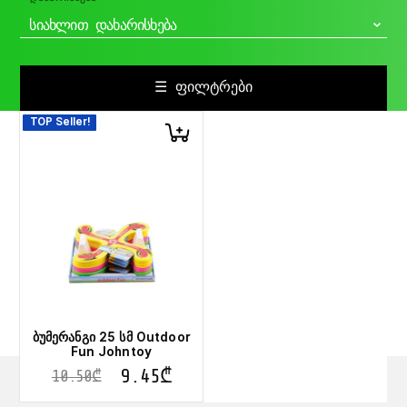
ᲡᲘᲐᲮᲚᲘᲗ ᲓᲐᲮᲐᲠᲘᲡᲮᲔᲑᲐ
☰ ᲤᲘᲚᲢᲠᲔᲑᲘ
TOP Seller!
ბუმერანგი 25 სმ Outdoor
Fun Johntoy
9.45
₾
10.50
₾