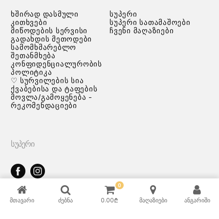
ხშირად დასმული
სუპერი
კითხვები
სუპერი სათამაშოები
მიწოდების სერვისი
ჩვენი მაღაზიები
გადახდის მეთოდები
სამომხმარებლო
შეთანმხება
კონფიდენციალურობის
პოლიტიკა
♡ სურვილების სია
ქვაბებისა და ტაფების
მოვლა/გამოყენება -
რეკომენდაციები
ᲡᲣᲞᲔᲠᲘ
0
ᲡᲐᲗᲐᲛᲐᲨᲝᲔᲑᲘ
მთავარი
ძებნა
0.00
₾
მაღაზიები
ანგარიში