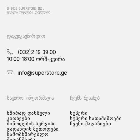
may
may
be
be
© 2026 SUPERSTORE INC.
ᲧᲕᲔᲚᲐ ᲣᲤᲚᲔᲑᲐ ᲓᲐᲪᲣᲚᲘᲐ
chosen
chosen
on
on
the
the
product
product
ᲓᲐᲒᲕᲘᲙᲐᲕᲨᲘᲠᲓᲘᲗ
page
page
(032)2 19 39 00
10:00-18:00 ორშ-კვირა
info@superstore.ge
ᲡᲐᲭᲘᲠᲝ ᲘᲜᲤᲝᲠᲛᲐᲪᲘᲐ
ᲩᲕᲔᲜᲡ ᲨᲔᲡᲐᲮᲔᲑ
ხშირად დასმული
სუპერი
კითხვები
სუპერი სათამაშოები
მიწოდების სერვისი
ჩვენი მაღაზიები
გადახდის მეთოდები
სამომხმარებლო
შეთანმხება