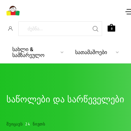
0
სახლი &
სათამაშოები
სამზარეულო
საწოლები და სარწეველები
ᲨᲔᲘᲪᲐᲕᲡ
24
ᲜᲘᲕᲗᲡ