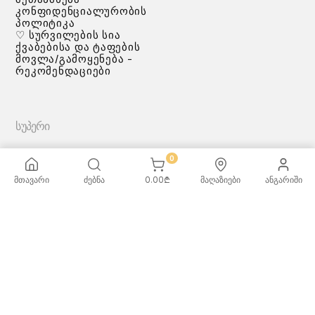
კონფიდენციალურობის
პოლიტიკა
♡ სურვილების სია
ქვაბებისა და ტაფების
მოვლა/გამოყენება -
რეკომენდაციები
ᲡᲣᲞᲔᲠᲘ
0
მთავარი
ძებნა
0.00
₾
მაღაზიები
ანგარიში
ᲡᲐᲗᲐᲛᲐᲨᲝᲔᲑᲘ