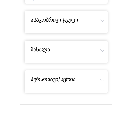
ᲗᲔᲗᲠᲘ
7
ᲜᲐᲪᲠᲘᲡᲤᲔᲠᲘ
2
ასაკობრივი ჯგუფი
ᲘᲐᲡᲐᲛᲜᲘᲡᲤᲔᲠᲘ
2
ᲤᲔᲠᲐᲓᲘ
4
მასალა
პერსონაჟი/სერია