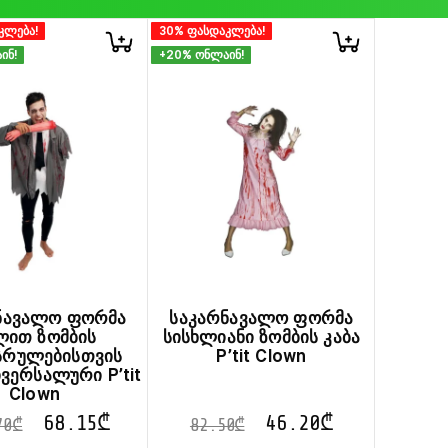
კლება!
30% ფასდაკლება!
ინ!
+20% ონლაინ!
ნავალო ფორმა
საკარნავალო ფორმა
ლით ზომბის
სისხლიანი ზომბის კაბა
სრულებისთვის
P’tit Clown
ივერსალური P’tit
Clown
68.15
₾
46.20
₾
70
₾
82.50
₾