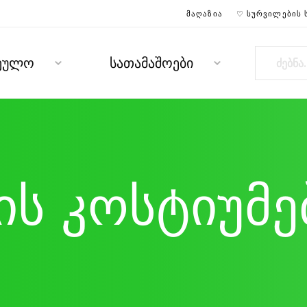
ᲛᲐᲦᲐᲖᲘᲐ
♡ ᲡᲣᲠᲕᲘᲚᲔᲑᲘᲡ 
რეულო
სათამაშოები
ს კოსტიუმე