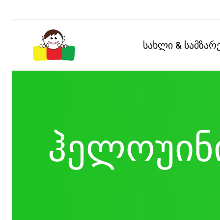
სახლი & სამზა
ჰელოუინი