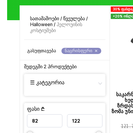
30% ფასდა
+20% ონლა
სათამაშოები
/
წვეულება
/
Halloween
/
ჰელოუინის
კოსტიუმები
×
გასუფთავება
ნაცრისფერი
შედეგში
2
პროდუქტები
☰ კატეგორია
საკარ
ხე
ზრდა
ფასი ₾
ზომა უნ
121.