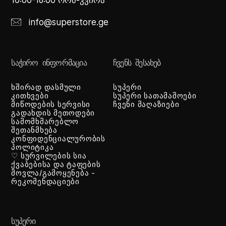
10:00-18:00 ორშ-კვირა
info@superstore.ge
ᲡᲐᲭᲘᲠᲝ ᲘᲜᲤᲝᲠᲛᲐᲪᲘᲐ
ᲩᲕᲔᲜᲡ ᲨᲔᲡᲐᲮᲔᲑ
ხშირად დასმული
სუპერი
კითხვები
სუპერი სათამაშოები
მიწოდების სერვისი
ჩვენი მაღაზიები
გადახდის მეთოდები
სამომხმარებლო
შეთანმხება
კონფიდენციალურობის
პოლიტიკა
♡ სურვილების სია
ქვაბებისა და ტაფების
მოვლა/გამოყენება -
რეკომენდაციები
ᲡᲣᲞᲔᲠᲘ