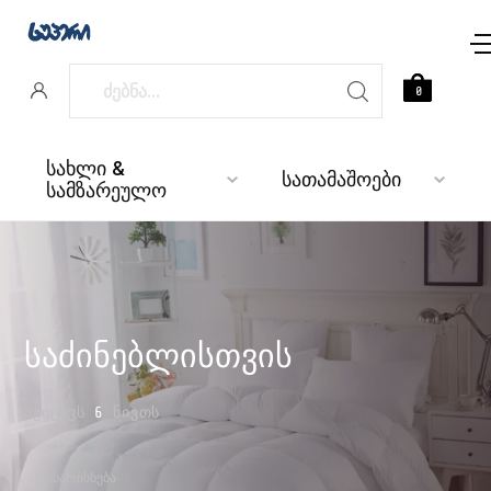
0
სახლი &
სათამაშოები
სამზარეულო
საძინებლისთვის
ᲨᲔᲘᲪᲐᲕᲡ
6
ᲜᲘᲕᲗᲡ
ᲓᲐᲮᲐᲠᲘᲡᲮᲔᲑᲐ