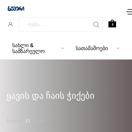
0
სახლი &
სათამაშოები
სამზარეულო
ყავის და ჩაის ჭიქები
ᲨᲔᲘᲪᲐᲕᲡ
27
ᲜᲘᲕᲗᲡ