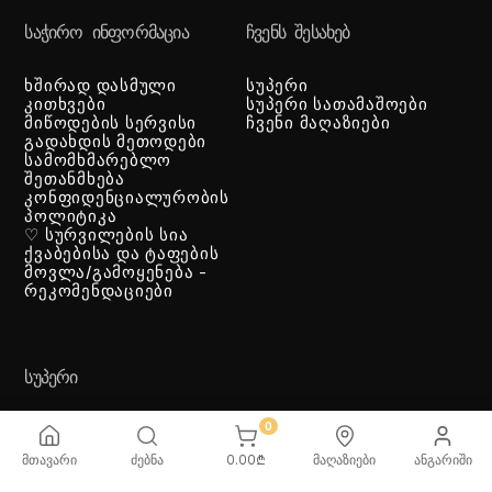
ᲡᲐᲭᲘᲠᲝ ᲘᲜᲤᲝᲠᲛᲐᲪᲘᲐ
ᲩᲕᲔᲜᲡ ᲨᲔᲡᲐᲮᲔᲑ
ხშირად დასმული
სუპერი
კითხვები
სუპერი სათამაშოები
მიწოდების სერვისი
ჩვენი მაღაზიები
გადახდის მეთოდები
სამომხმარებლო
შეთანმხება
კონფიდენციალურობის
პოლიტიკა
♡ სურვილების სია
ქვაბებისა და ტაფების
მოვლა/გამოყენება -
რეკომენდაციები
ᲡᲣᲞᲔᲠᲘ
0
მთავარი
ძებნა
0.00
₾
მაღაზიები
ანგარიში
ᲡᲐᲗᲐᲛᲐᲨᲝᲔᲑᲘ