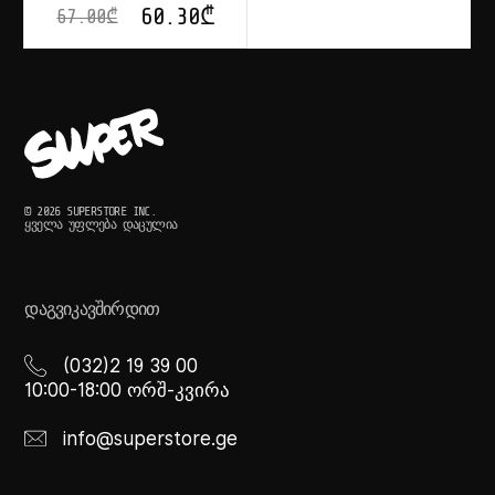
60.30
₾
67.00
₾
© 2026 SUPERSTORE INC.
ᲧᲕᲔᲚᲐ ᲣᲤᲚᲔᲑᲐ ᲓᲐᲪᲣᲚᲘᲐ
ᲓᲐᲒᲕᲘᲙᲐᲕᲨᲘᲠᲓᲘᲗ
(032)2 19 39 00
10:00-18:00 ორშ-კვირა
info@superstore.ge