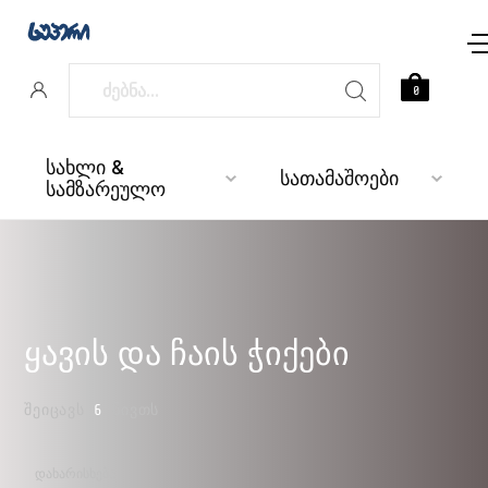
0
სახლი &
სათამაშოები
სამზარეულო
ყავის და ჩაის ჭიქები
ᲨᲔᲘᲪᲐᲕᲡ
6
ᲜᲘᲕᲗᲡ
ᲓᲐᲮᲐᲠᲘᲡᲮᲔᲑᲐ