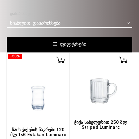
ᲓᲐᲮᲐᲠᲘᲡᲮᲔᲑᲐ
ᲡᲘᲐᲮᲚᲘᲗ ᲓᲐᲮᲐᲠᲘᲡᲮᲔᲑᲐ
☰ ᲤᲘᲚᲢᲠᲔᲑᲘ
-50%
ჭიქა სახელურით 250 მლ
Striped Luminarc
ჩაის ჭიქების ნაკრები 120
მლ 1×6 Estakan Luminarc