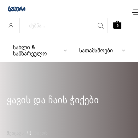
0
სახლი &
სათამაშოები
სამზარეულო
ყავის და ჩაის ჭიქები
ᲨᲔᲘᲪᲐᲕᲡ
43
ᲜᲘᲕᲗᲡ