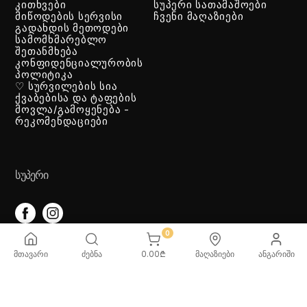
კითხვები
სუპერი სათამაშოები
მიწოდების სერვისი
ჩვენი მაღაზიები
გადახდის მეთოდები
სამომხმარებლო
შეთანმხება
კონფიდენციალურობის
პოლიტიკა
♡ სურვილების სია
ქვაბებისა და ტაფების
მოვლა/გამოყენება -
რეკომენდაციები
ᲡᲣᲞᲔᲠᲘ
0
ᲡᲐᲗᲐᲛᲐᲨᲝᲔᲑᲘ
მთავარი
ძებნა
0.00
₾
მაღაზიები
ანგარიში