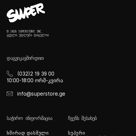
© 2026 SUPERSTORE INC.
ᲧᲕᲔᲚᲐ ᲣᲤᲚᲔᲑᲐ ᲓᲐᲪᲣᲚᲘᲐ
ᲓᲐᲒᲕᲘᲙᲐᲕᲨᲘᲠᲓᲘᲗ
(032)2 19 39 00
10:00-18:00 ორშ-კვირა
info@superstore.ge
ᲡᲐᲭᲘᲠᲝ ᲘᲜᲤᲝᲠᲛᲐᲪᲘᲐ
ᲩᲕᲔᲜᲡ ᲨᲔᲡᲐᲮᲔᲑ
ხშირად დასმული
სუპერი