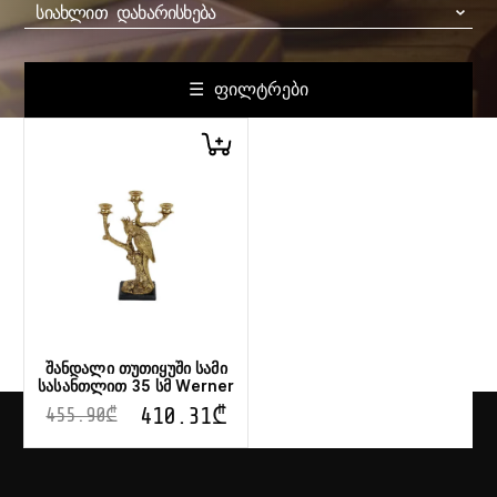
ᲡᲘᲐᲮᲚᲘᲗ ᲓᲐᲮᲐᲠᲘᲡᲮᲔᲑᲐ
☰ ᲤᲘᲚᲢᲠᲔᲑᲘ
შანდალი თუთიყუში სამი
სასანთლით 35 სმ Werner
410.31
₾
455.90
₾