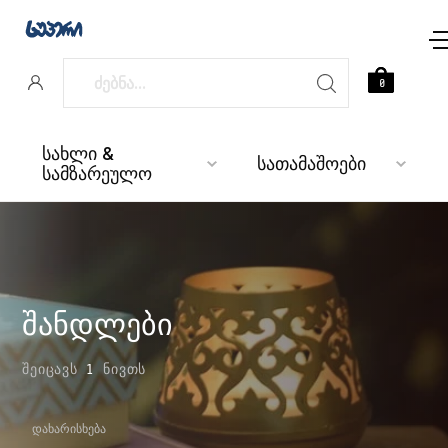
0
სახლი &
სათამაშოები
სამზარეულო
შანდლები
ᲨᲔᲘᲪᲐᲕᲡ
1
ᲜᲘᲕᲗᲡ
ᲓᲐᲮᲐᲠᲘᲡᲮᲔᲑᲐ