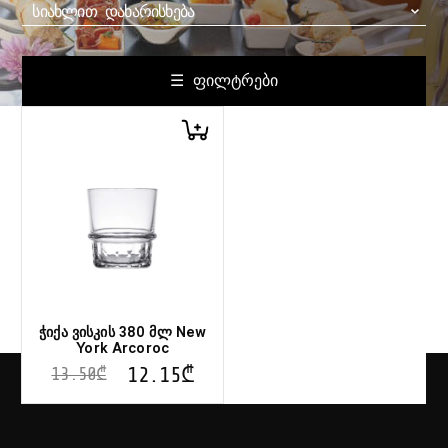
ᲡᲘᲐᲮᲚᲘᲗ ᲓᲐᲮᲐᲠᲘᲡᲮᲔᲑᲐ
☰ ᲤᲘᲚᲢᲠᲔᲑᲘ
ჭიქა ვისკის 380 მლ New
York Arcoroc
12.15
₾
13.50
₾