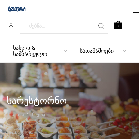
0
სახლი &
სათამაშოები
სამზარეულო
სარესტორნო
ᲨᲔᲘᲪᲐᲕᲡ
1
ᲜᲘᲕᲗᲡ
ᲓᲐᲮᲐᲠᲘᲡᲮᲔᲑᲐ