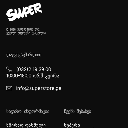
© 2026 SUPERSTORE INC.
ᲧᲕᲔᲚᲐ ᲣᲤᲚᲔᲑᲐ ᲓᲐᲪᲣᲚᲘᲐ
ᲓᲐᲒᲕᲘᲙᲐᲕᲨᲘᲠᲓᲘᲗ
(032)2 19 39 00
10:00-18:00 ორშ-კვირა
info@superstore.ge
ᲡᲐᲭᲘᲠᲝ ᲘᲜᲤᲝᲠᲛᲐᲪᲘᲐ
ᲩᲕᲔᲜᲡ ᲨᲔᲡᲐᲮᲔᲑ
ხშირად დასმული
სუპერი