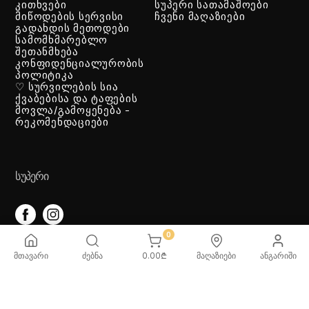
კითხვები
სუპერი სათამაშოები
მიწოდების სერვისი
ჩვენი მაღაზიები
გადახდის მეთოდები
სამომხმარებლო
შეთანმხება
კონფიდენციალურობის
პოლიტიკა
♡ სურვილების სია
ქვაბებისა და ტაფების
მოვლა/გამოყენება -
რეკომენდაციები
ᲡᲣᲞᲔᲠᲘ
0
ᲡᲐᲗᲐᲛᲐᲨᲝᲔᲑᲘ
მთავარი
ძებნა
0.00
₾
მაღაზიები
ანგარიში