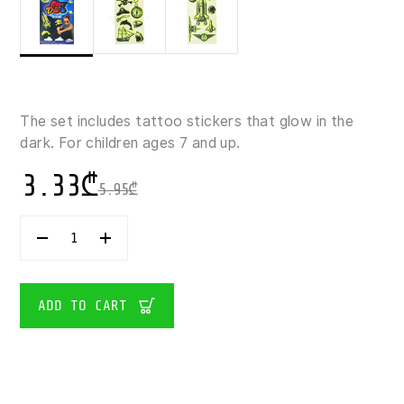
The set includes tattoo stickers that glow in the
dark. For children ages 7 and up.
3.33
₾
5.95
₾
GRAFIX
GLOW
IN
THE
DARK
ADD TO CART
TATTOOS
QUANTITY