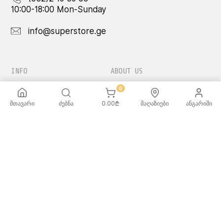
10:00-18:00 Mon-Sunday
info@superstore.ge
INFO
ABOUT US
0
FAQ
Super
Delivery Service
Super Toys
მთავარი
ძებნა
0.00
₾
მაღაზიები
ანგარიში
Payment Options
Our Stores
Terms and Conditions
Confidentiality Rules
♡ Wishlist
Use and Care -
Cookware
SUPER