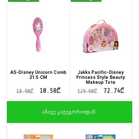
has
multiple
variants.
The
options
may
be
chosen
on
the
product
page
AS-Disney Unicorn Comb
Jakks Pacific-Disney
21.5 CM
Princess Style Beauty
Makeup Tote
10.58
₾
72.74
₾
18.90
₾
129.90
₾
ამავე კატეგორიიდან: