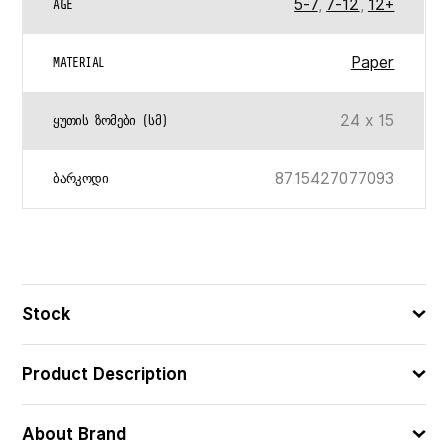
5-7
,
7-12
,
12+
AGE
Paper
MATERIAL
24 x 15
ᲧᲣᲗᲘᲡ ᲖᲝᲛᲔᲑᲘ (ᲡᲛ)
8715427077093
ᲑᲐᲠᲙᲝᲓᲘ
Stock
Product Description
About Brand