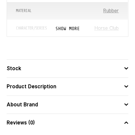
Rubber
MATERIAL
Horse Club
SHOW MORE
CHARACTER/SERIES
12,5 x 3,6 x 10,9
ᲖᲝᲛᲔᲑᲘ (ᲡᲛ)
3
ᲪᲐᲚᲘ
Stock
4059433994710
ᲑᲐᲠᲙᲝᲓᲘ
Product Description
About Brand
Reviews (0)