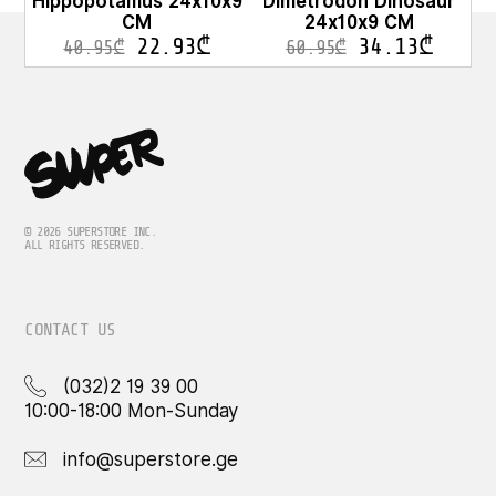
Hippopotamus 24x10x9
Dimetrodon Dinosaur
CM
24x10x9 CM
22.93
₾
34.13
₾
40.95
₾
60.95
₾
© 2026 SUPERSTORE INC.
ALL RIGHTS RESERVED.
CONTACT US
(032)2 19 39 00
10:00-18:00 Mon-Sunday
info@superstore.ge