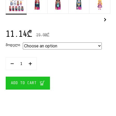
11.14
₾
19.90
₾
ᲛᲝᲓᲔᲚᲘ
JAKKS
PACIFIC
DISNEY
PRINCESS
MINI
ADD TO CART
DOLL
9
CM
QUANTITY