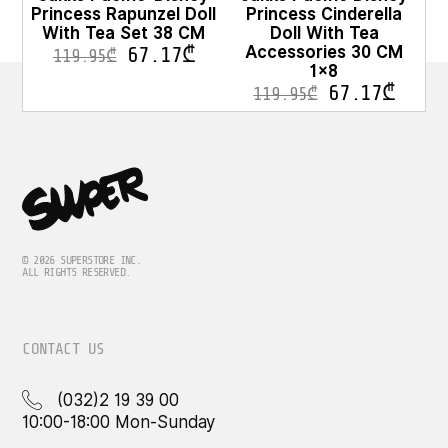
Princess Rapunzel Doll
Princess Cinderella
With Tea Set 38 CM
Doll With Tea
Accessories 30 CM
67.17
₾
119.95
₾
1×8
67.17
₾
119.95
₾
© 2026 SUPERSTORE INC.
ALL RIGHTS RESERVED.
CONTACT US
(032)2 19 39 00
10:00-18:00 Mon-Sunday