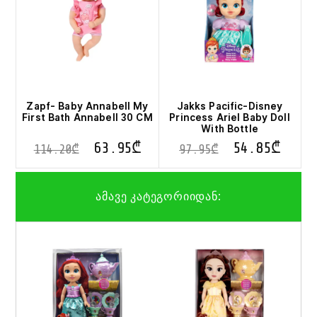
Zapf- Baby Annabell My
Jakks Pacific-Disney
First Bath Annabell 30 CM
Princess Ariel Baby Doll
With Bottle
63.95
₾
54.85
₾
114.20
₾
97.95
₾
ამავე კატეგორიიდან: