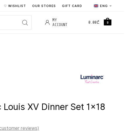
♡ WISHLIST
OUR STORES
GIFT CARD
ENG
MY
0.00
₾
0
ACCOUNT
 Louis XV Dinner Set 1×18
customer reviews)