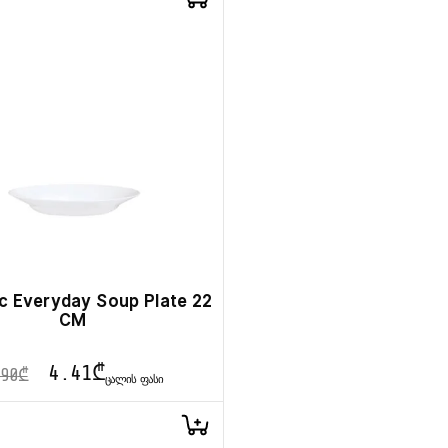
c Everyday Soup Plate 22
CM
4.41
₾
90
₾
ᲪᲐᲚᲘᲡ ᲤᲐᲡᲘ