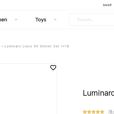
SHOP
hen
Toys
s
> Luminarc Louis XV Dinner Set 1×18
Luminarc
(
8