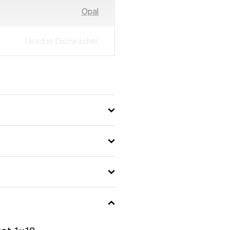
Opal
Used in Dishwasher
Louis XV
883314944693