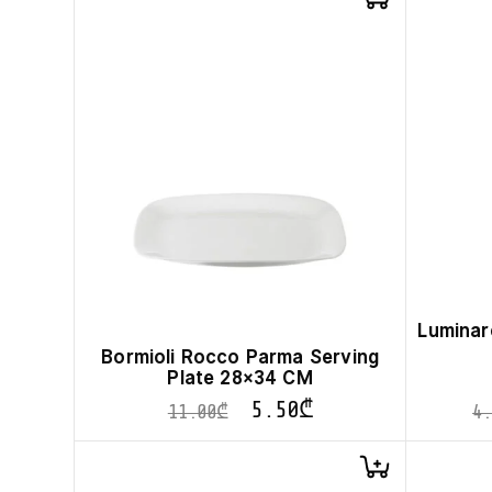
Luminar
Bormioli Rocco Parma Serving
Plate 28×34 CM
5.50
₾
11.00
₾
4.