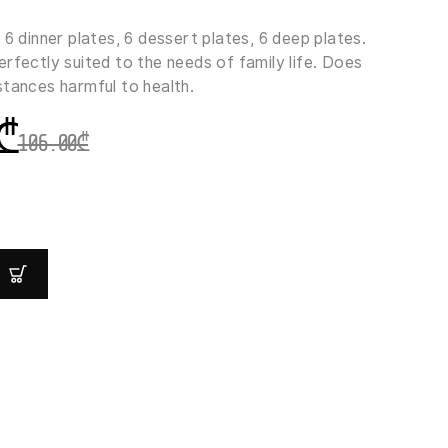
 6 dinner plates, 6 dessert plates, 6 deep plates.
rfectly suited to the needs of family life. Does
stances harmful to health.
₾
106.00
₾