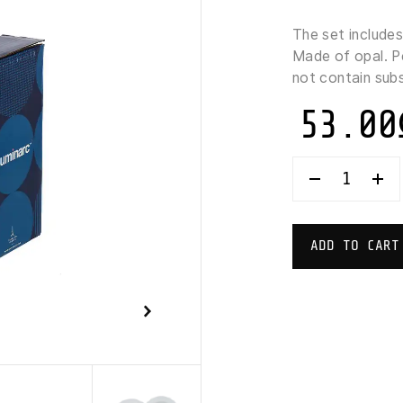
Rated
8
5.00
out of 5
The set includes
based on
Made of opal. Pe
customer
ratings
not contain sub
53.00
LUMINARC
LOUIS
XV
DINNER
SET
ADD TO CART
1X18
QUANTITY