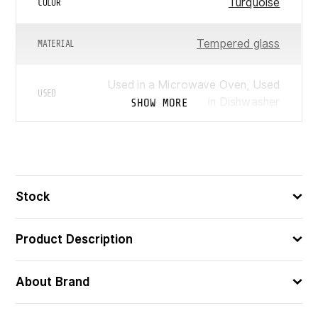
Turquoise
COLOR
Tempered glass
MATERIAL
Used in a Microwave Oven, Used
USED
in Dishwasher
SHOW MORE
Forestio
COLLECTION
27
ᲓᲘᲐᲛᲔᲢᲠᲘ
Stock
883314033540
ᲑᲐᲠᲙᲝᲓᲘ
Product Description
About Brand