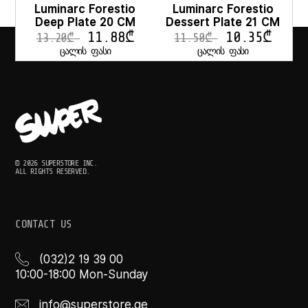
Luminarc Forestio
Luminarc Forestio
Deep Plate 20 CM
Dessert Plate 21 CM
11.88
₾
10.35
₾
13.20
₾
11.50
₾
ᲪᲐᲚᲘᲡ ᲤᲐᲡᲘ
ᲪᲐᲚᲘᲡ ᲤᲐᲡᲘ
© 2026 SUPERSTORE INC.
ALL RIGHTS RESERVED.
CONTACT US
(032)2 19 39 00
10:00-18:00 Mon-Sunday
info@superstore.ge