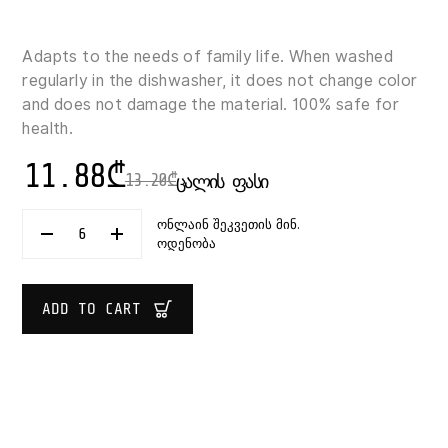
Adapts to the needs of family life. When washed
regularly in the dishwasher, it does not change color
and does not damage the material. 100% safe for
health.
11.88
₾
13.20
₾
ᲪᲐᲚᲘᲡ ᲤᲐᲡᲘ
ონლაინ შეკვეთის მინ.
LUMINARC
ოდენობა
FORESTIO
DINNER
PLATE
27
ADD TO CART
CM
QUANTITY