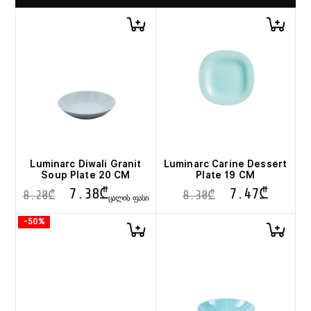
Luminarc Diwali Granit
Luminarc Carine Dessert
Soup Plate 20 CM
Plate 19 CM
7.38
₾
7.47
₾
8.20
₾
8.30
₾
ᲪᲐᲚᲘᲡ ᲤᲐᲡᲘ
-50%