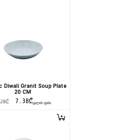
c Diwali Granit Soup Plate
20 CM
7.38
₾
20
₾
ᲪᲐᲚᲘᲡ ᲤᲐᲡᲘ