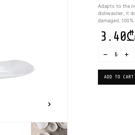
Adapts to the ne
dishwasher, it d
damaged. 100% s
3.40
₾
LUMINARC
GALEO
DESSERT
PLATE
22.5
ADD TO CART
CM
QUANTITY