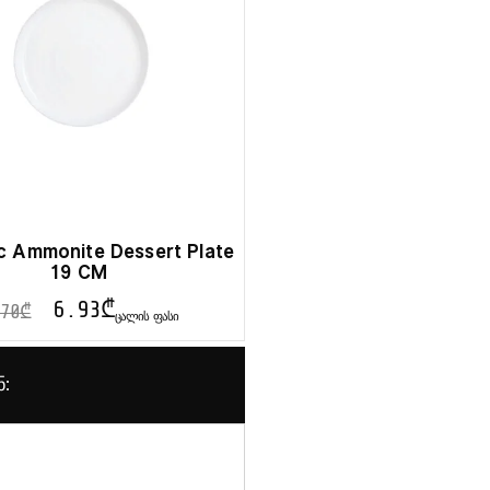
c Ammonite Dessert Plate
19 CM
6.93
₾
70
₾
ᲪᲐᲚᲘᲡ ᲤᲐᲡᲘ
ნ: