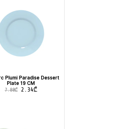
c Plumi Paradise Dessert
Plate 19 CM
2.34
₾
7.80
₾