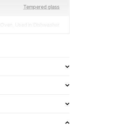
Tempered glass
 Oven, Used in Dishwasher
Galeo
22.5
883314021806