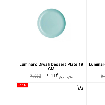
Luminarc Diwali Dessert Plate 19
Luminar
CM
7.11
₾
7.90
₾
8.
ᲪᲐᲚᲘᲡ ᲤᲐᲡᲘ
-60%