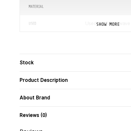
MATERIAL
Used in a Microwave
SHOW MORE
USED
COLLECTION
ᲓᲘᲐᲛᲔᲢᲠᲘ
Stock
ᲑᲐᲠᲙᲝᲓᲘ
Product Description
About Brand
Reviews (0)