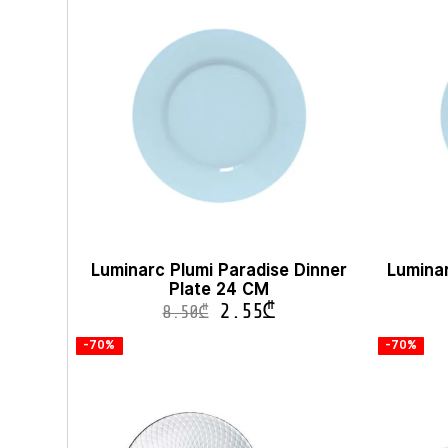
Luminarc Plumi Paradise Dinner
Luminar
Plate 24 CM
2.55
₾
8.50
₾
-70%
-70%