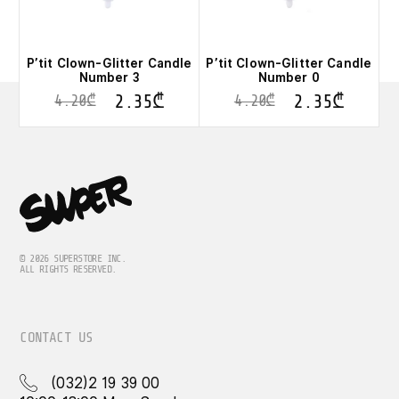
P’tit Clown-Glitter Candle
P’tit Clown-Glitter Candle
Number 3
Number 0
2.35
₾
2.35
₾
4.20
₾
4.20
₾
© 2026 SUPERSTORE INC.
ALL RIGHTS RESERVED.
CONTACT US
(032)2 19 39 00