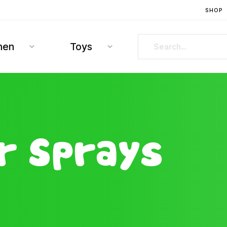
SHOP
hen
Toys
or Sprays