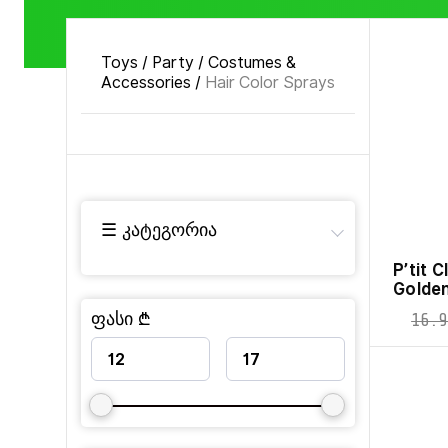
Toys
/
Party
/
Costumes &
Accessories
/
Hair Color Sprays
☰ კატეგორია
P’tit 
Golden
ფასი ₾
16.9