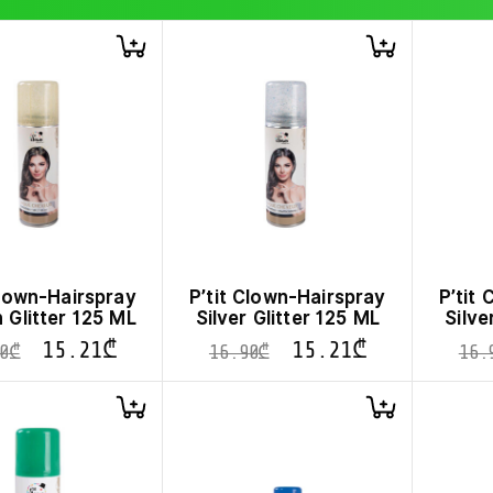
Clown-Hairspray
P’tit Clown-Hairspray
P’tit
 Glitter 125 ML
Silver Glitter 125 ML
Silve
15.21
₾
15.21
₾
0
₾
16.90
₾
16.