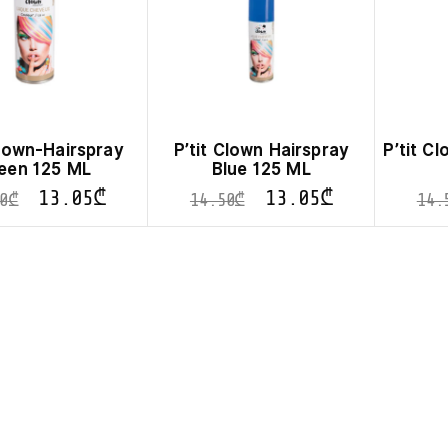
Clown-Hairspray
P’tit Clown Hairspray
P’tit C
een 125 ML
Blue 125 ML
13.05
₾
13.05
₾
0
₾
14.50
₾
14.