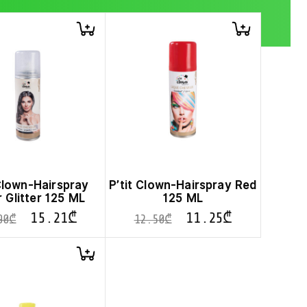
 Clown-Hairspray
P’tit Clown-Hairspray Red
r Glitter 125 ML
125 ML
15.21
₾
11.25
₾
90
₾
12.50
₾