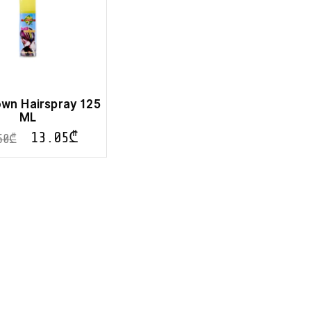
lown Hairspray 125
ML
13.05
₾
50
₾