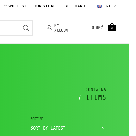
♡ WISHLIST
OUR STORES
GIFT CARD
ENG
MY
0.00
₾
0
ACCOUNT
CONTAINS
7
ITEMS
SORTING
SORT BY LATEST