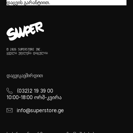
დაცვის გარანტიით.
© 2026 SUPERSTORE INC.
ᲧᲕᲔᲚᲐ ᲣᲤᲚᲔᲑᲐ ᲓᲐᲪᲣᲚᲘᲐ
ᲓᲐᲒᲕᲘᲙᲐᲕᲨᲘᲠᲓᲘᲗ
(032)2 19 39 00
10:00-18:00 ორშ-კვირა
info@superstore.ge