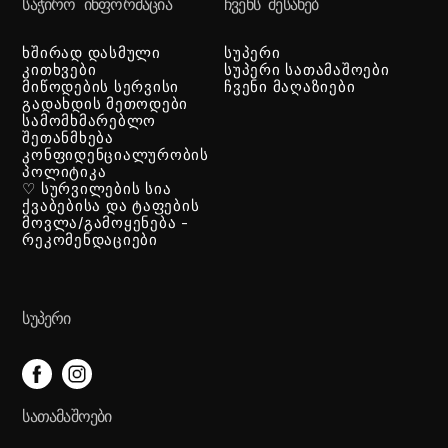
ᲡᲐᲭᲘᲠᲝ ᲘᲜᲤᲝᲠᲛᲐᲪᲘᲐ
ᲩᲕᲔᲜᲡ ᲨᲔᲡᲐᲮᲔᲑ
ხშირად დასმული
სუპერი
კითხვები
სუპერი სათამაშოები
მიწოდების სერვისი
ჩვენი მაღაზიები
გადახდის მეთოდები
სამომხმარებლო
შეთანმხება
კონფიდენციალურობის
პოლიტიკა
♡ სურვილების სია
ქვაბებისა და ტაფების
მოვლა/გამოყენება -
რეკომენდაციები
ᲡᲣᲞᲔᲠᲘ
ᲡᲐᲗᲐᲛᲐᲨᲝᲔᲑᲘ