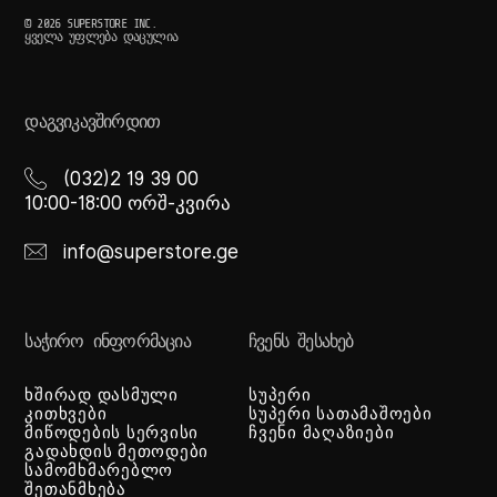
© 2026 SUPERSTORE INC.
ᲧᲕᲔᲚᲐ ᲣᲤᲚᲔᲑᲐ ᲓᲐᲪᲣᲚᲘᲐ
ᲓᲐᲒᲕᲘᲙᲐᲕᲨᲘᲠᲓᲘᲗ
(032)2 19 39 00
10:00-18:00 ორშ-კვირა
info@superstore.ge
ᲡᲐᲭᲘᲠᲝ ᲘᲜᲤᲝᲠᲛᲐᲪᲘᲐ
ᲩᲕᲔᲜᲡ ᲨᲔᲡᲐᲮᲔᲑ
ხშირად დასმული
სუპერი
კითხვები
სუპერი სათამაშოები
მიწოდების სერვისი
ჩვენი მაღაზიები
გადახდის მეთოდები
სამომხმარებლო
შეთანმხება